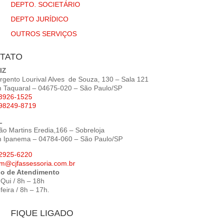
DEPTO. SOCIETÁRIO
DEPTO JURÍDICO
OUTROS SERVIÇOS
TATO
IZ
argento Lourival Alves de Souza, 130 – Sala 121
m Taquaral – 04675-020 – São Paulo/SP
 3926-1525
 98249-8719
L
ão Martins Eredia,166 – Sobreloja
m Ipanema – 04784-060 – São Paulo/SP
 2925-6220
om@cjfassessoria.com.br
io de Atendimento
Qui / 8h – 18h
feira / 8h – 17h.
FIQUE LIGADO