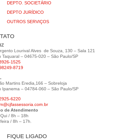
DEPTO. SOCIETÁRIO
DEPTO JURÍDICO
OUTROS SERVIÇOS
TATO
IZ
argento Lourival Alves de Souza, 130 – Sala 121
m Taquaral – 04675-020 – São Paulo/SP
 3926-1525
 98249-8719
L
ão Martins Eredia,166 – Sobreloja
m Ipanema – 04784-060 – São Paulo/SP
 2925-6220
om@cjfassessoria.com.br
io de Atendimento
Qui / 8h – 18h
feira / 8h – 17h.
FIQUE LIGADO